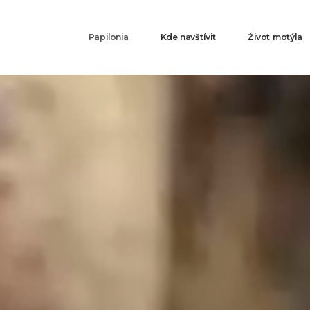
Hlavní
Papilonia
Kde navštívit
Život motýla
navigace