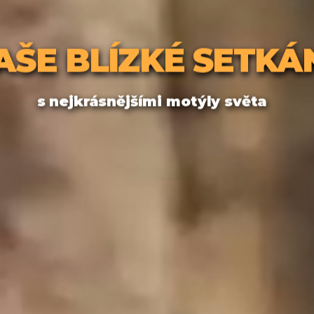
AŠE BLÍZKÉ SETKÁ
s nejkrásnějšími motýly světa