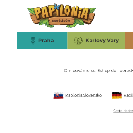
Přejít
k
hlavnímu
obsahu
Praha
Karlovy Vary
Omlouváme se. Eshop do libereck
Papilonia Slovensko
Papi
Často klade