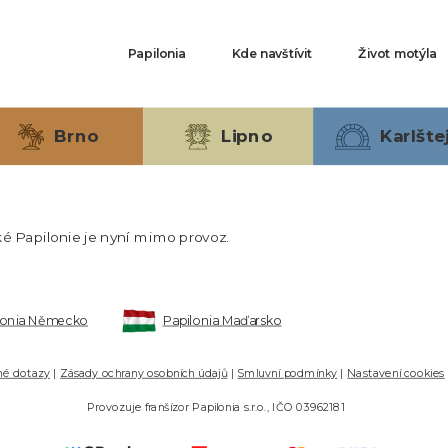
Hlavní
Papilonia
Kde navštívit
Život motýla
navigace
Brno
Lipno
Karlšte
é Papilonie je nyní mimo provoz.
lonia Německo
Papilonia Maďarsko
né dotazy
|
Zásady ochrany osobních údajů
|
Smluvní podmínky
|
Nastavení cookies
Provozuje franšízor Papilonia s.r.o., IČO 03962181