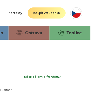
Kontakty
Koupit vstupenku
jn
Ostrava
Teplice
Máte zájem o franšízu?
|
Partneři