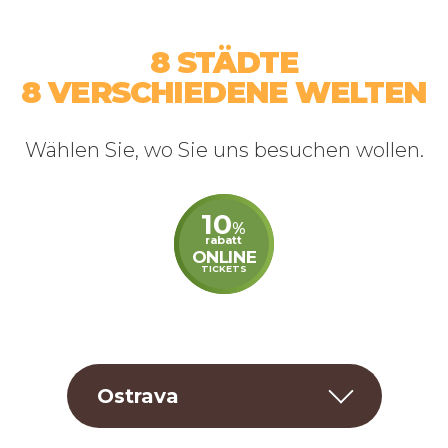
Navštivte hobití
vesnici a svezte se
lanovkou.
8 STÄDTE
8 VERSCHIEDENE WELTEN
Wählen Sie, wo Sie uns besuchen wollen.
10
%
rabatt
ONLINE
TICKETS
Ostrava