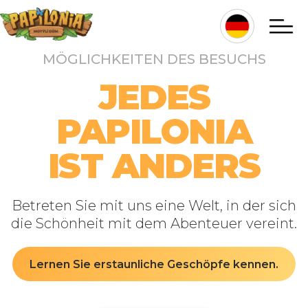
Direkt
zum
Inhalt
MÖGLICHKEITEN DES BESUCHS
Hlavní
JEDES
navigace
PAPILONIA
IST ANDERS
Betreten Sie mit uns eine Welt, in der sich
die Schönheit mit dem Abenteuer vereint.
Lernen Sie erstaunliche Geschöpfe kennen.
Vstupte do Aztéckého
Potkejte se s motýly
Objevte karibskou
džungli na dosah ruky.
chrámu v Amazonii
ve fantasy světě.