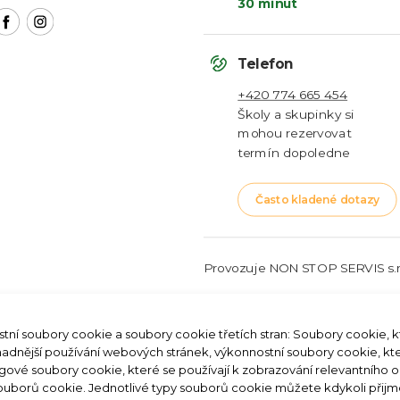
Recepce
30 minut
Často kladené dotazy
Často kladené dotazy
Často kladené dotazy
Často kladené dotazy
Telefon
Verva Soll, s.r.o., IČO: 247 89 747
Papiliones Ostrava s.r.o., IČO: 
Farfalium s.r.o. IČ: 08755663
+420 774 665 454
Papiliones s.r.o., IČ: 08055220
Školy a skupinky si
Diana KV s.r.o., IČ: 060 49 842
mohou rezervovat
termín dopoledne
Často kladené dotazy
Provozuje NON STOP SERVIS s.r.
tní soubory cookie a soubory cookie třetích stran: Soubory cookie, 
snadnější používání webových stránek, výkonnostní soubory cookie, k
lonia Německo
Papilonia Maďarsko
ngové soubory cookie, které se používají k zobrazování relevantního 
É UZAVŘENÍ PAPILONIA PRAHA
souborů cookie. Jednotlivé typy souborů cookie můžete kdykoli přijm