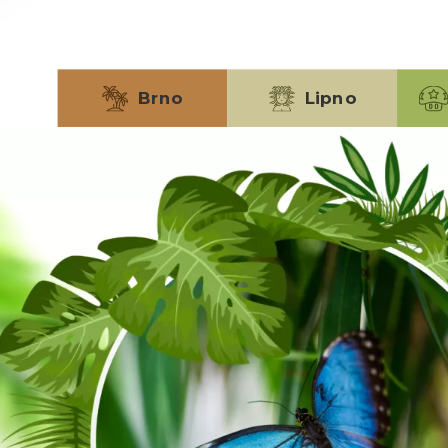
Brno
Lipno