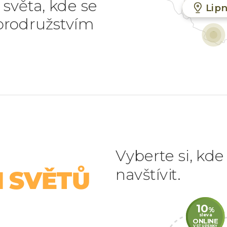
světa, kde se
Lip
obrodružstvím
Vyberte si, kd
navštívit.
 SVĚTŮ
10
%
sleva
ONLINE
VSTUPENKY