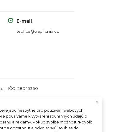
E-mail
24090344
teplice@papilonia.cz
o. - IČO: 28045360
X
které jsou nezbytné pro používání webových
teré používáme k vytváření souhrnných údajů o
Máte zájem o franšízu?
obsahu a reklamy. Pokud zvolíte možnost "Povolit
out a odmítnout a odvolat svůj souhlas do