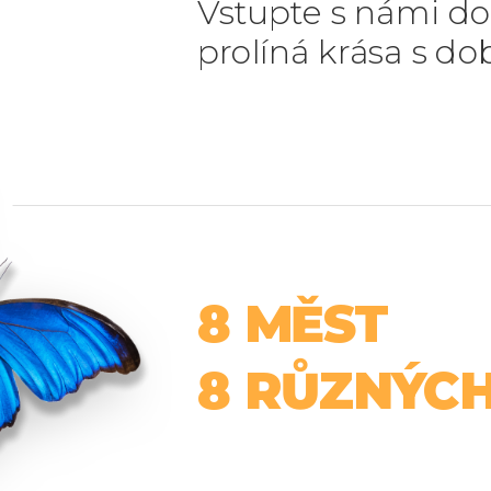
Vstupte s námi do 
prolíná krása s d
8 MĚST
8 RŮZNÝCH