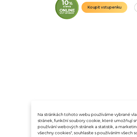
10
%
sleva
Koupit vstupenku
ONLINE
VSTUPENKY
Na stránkách tohoto webu používáme vybrané vlas
stránek, funkční soubory cookie, které umožňují 
Papilonia Slovensko
Papi
používání webových stránek a statistik, a marketi
DOČASN
všechny cookies", souhlasíte s používáním všech 