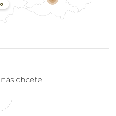
no
e nás chcete