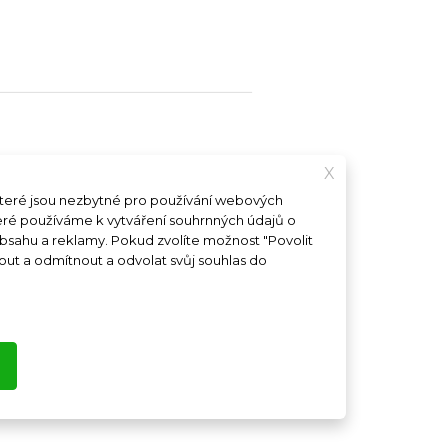
X
které jsou nezbytné pro používání webových
teré používáme k vytváření souhrnných údajů o
Máte zájem o franšízu?
obsahu a reklamy. Pokud zvolíte možnost "Povolit
out a odmítnout a odvolat svůj souhlas do
|
Partneři
tou
ochází z
ztracený
í vesnici
ckou
 námi na
ality.
 motýlů
i