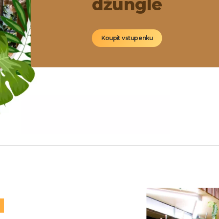
džungle
Koupit vstupenku
M