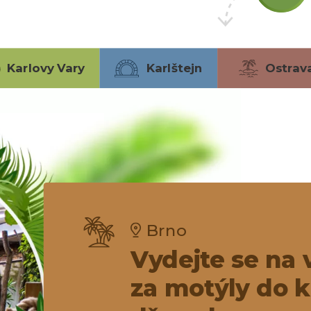
Karlovy Vary
Karlštejn
Ostrav
Brno
Vydejte se na 
za motýly do k