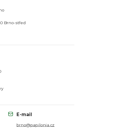
rno
0 Brno-střed
0
vy
E-mail
brno@papilonia.cz