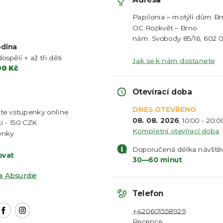
Papilonia – motýlí dům B
OC Rozkvět – Brno
nám. Svobody 85/16, 602 0
dina
dospělí + až tři děti
Jak se k nám dostanete
90 Kč
Otevírací doba
DNES OTEVŘENO
te vstupenky online
08. 08. 2026
, 10:00 - 20:0
i - 150 CZK
Kompletní otevírací doba
enky
Doporučená délka návště
ovat
30—60 minut
a Absurdie
Telefon
+420601558929
Recepce