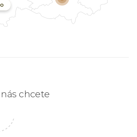
no
e nás chcete