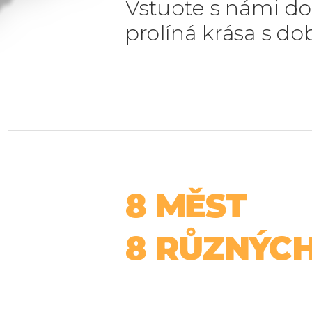
Vstupte s námi do 
prolíná krása s d
8 MĚST
8 RŮZNÝCH