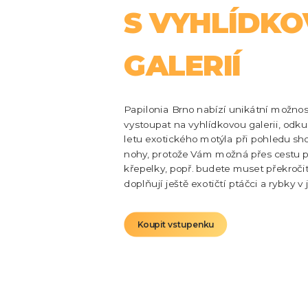
S VYHLÍDK
GALERIÍ
Papilonia Brno nabízí unikátní možnos
vystoupat na vyhlídkovou galerii, odku
letu exotického motýla při pohledu sho
nohy, protože Vám možná přes cestu
křepelky, popř. budete muset překroči
doplňují ještě exotičtí ptáčci a rybky v 
Koupit vstupenku