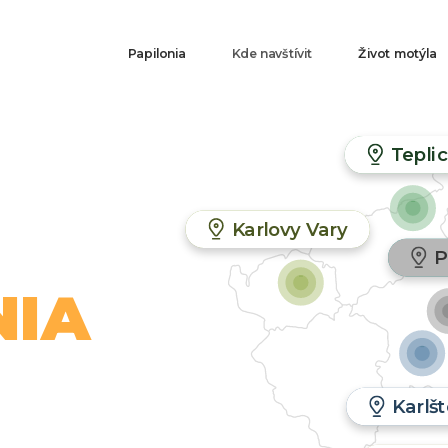
Hlavní
Papilonia
Kde navštívit
Život motýla
navigace
Tepli
Vstupte do
chrámu v A
Karlovy Vary
P
Navštivte hobití
NIA
vesnici a svezte se
lanovkou.
Potkejte se s mo
Karlšt
ve fantasy světě