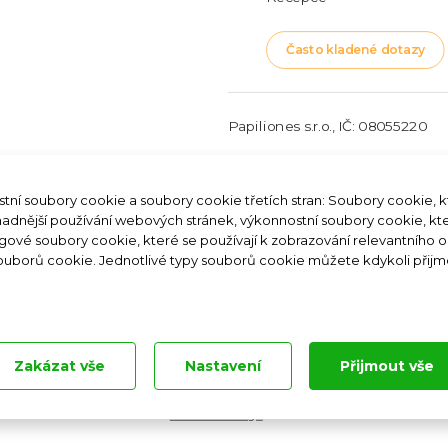
Často kladené dotazy
Papiliones s.r.o., IČ: 08055220
tní soubory cookie a soubory cookie třetích stran: Soubory cookie, 
snadnější používání webových stránek, výkonnostní soubory cookie, k
lonia Německo
Papilonia Maďarsko
ngové soubory cookie, které se používají k zobrazování relevantního 
É UZAVŘENÍ PAPILONIA PRAHA
souborů cookie. Jednotlivé typy souborů cookie můžete kdykoli přijm
né dotazy
|
Zásady ochrany osobních údajů
|
Smluvní podmínky
|
Nastavení cookies
vníci, milí přátelé motýlů,
Provozuje franšízor Papilonia s.r.o., IČO 03962181
dcem vám musíme oznámit, že Papilonia Praha musela s okamži
Teplice
ončit svůj provoz. Rádi bychom zdůraznili, že k tomuto kroku ned
Zakázat vše
Nastavení
Přijmout vše
Karlovy Vary
Karlštejn
Ostrava
ni nebyl zapříčiněn naším pochybením.
Prozkoumejte 
Lipno
Navštivte hobit
Vstupte magi
Ztroskotejte s
AETO webdesign
otýly nepřijde. Již nyní intenzivně pracujeme na přípravě nové lok
Objevte krásu
svět obklopen