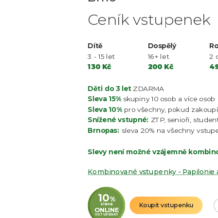
Ceník vstupenek
Dítě
Dospělý
Ro
3 - 15 let
16+ let
2 
130 Kč
200 Kč
4
Děti do 3 let
ZDARMA
Sleva 15%
skupiny 10 osob a více osob
Sleva 10%
pro všechny, pokud zakoupí
Snížené vstupné:
ZTP, senioři, student
Brnopas:
sleva 20% na všechny vstup
Slevy není možné vzájemně kombin
Kombinované vstupenky - Papilonie 
10
%
sleva
Koupit vstupenku
ONLINE
VSTUPENKY