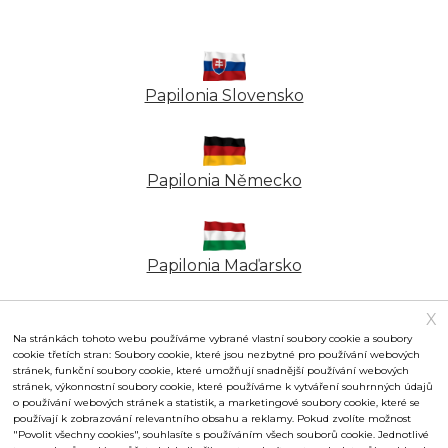
+420 777 774 050
Recepce
Často kladené dotazy
Recepce
E-mail
E-mail
DOČASNÉ UZAVŘENÍ
Papilonia Slovensko
brno@papilonia.cz
Farfalium s.r.o. IČ: 08755663
PAPILONIA PRAHA
vary@papilonia.cz
Často kladené dotazy
Papilonia Německo
Vážení návštěvníci, milí přátelé motýlů,
Často kladené dotazy
s těžkým srdcem vám musíme oznámit, že Papilonia
Praha musela s okamžitou platností ukončit svůj
Papilonia Maďarsko
Papiliones s.r.o., IČ: 08055220
provoz. Rádi bychom zdůraznili, že k tomuto kroku
Diana KV s.r.o., IČ: 060 49 842
nedochází z naší vůle, ani nebyl zapříčiněn naším
X
pochybením.
Máte zájem o franšízu?
Na stránkách tohoto webu používáme vybrané vlastní soubory cookie a soubory
cookie třetích stran: Soubory cookie, které jsou nezbytné pro používání webových
stránek, funkční soubory cookie, které umožňují snadnější používání webových
Často kladené dotazy
|
Zásady ochrany osobních údajů
|
Praha o své motýly nepřijde. Již nyní intenzivně
Ostrava
stránek, výkonnostní soubory cookie, které používáme k vytváření souhrnných údajů
Teplice
Smluvní podmínky
|
Nastavení cookies
|
Partneři
pracujeme na přípravě nové lokality. Těšíme se, že
o používání webových stránek a statistik, a marketingové soubory cookie, které se
Ztroskotejte s námi na
používají k zobrazování relevantního obsahu a reklamy. Pokud zvolíte možnost
vás v budoucnu přivítáme v nové, ještě krásnější
Prozkoumejte ztracený
"Povolit všechny cookies", souhlasíte s používáním všech souborů cookie. Jednotlivé
Provozuje franšízor Papilonia s.r.o., IČO 03962181