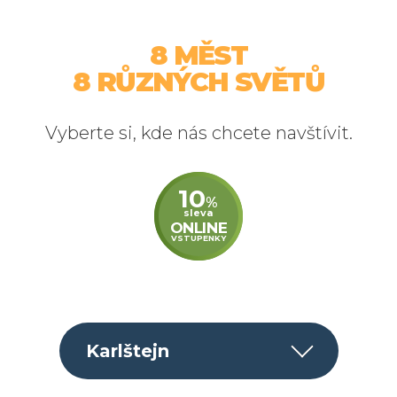
Navštivte hobití
vesnici a svezte se
lanovkou.
8 MĚST
8 RŮZNÝCH SVĚTŮ
Vyberte si, kde nás chcete navštívit.
10
%
sleva
ONLINE
VSTUPENKY
Karlštejn