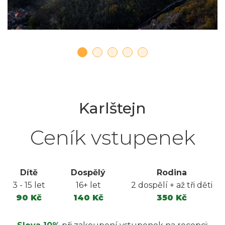
Karlštejn
Ceník vstupenek
Dítě
Dospělý
Rodina
Brno
3 - 15 let
16+ let
2 dospělí + až tři děti
Lipno
90 Kč
140 Kč
350 Kč
Ceník vstupenek