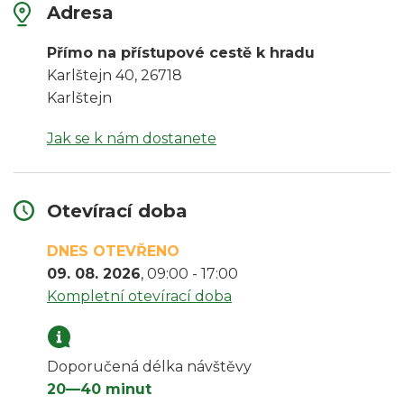
10
Adresa
%
10
sleva
%
ONLINE
sleva
Přímo na přístupové cestě k hradu
VSTUPENKY
ONLINE
Karlštejn 40, 26718
VSTUPENKY
Karlštejn
Koupit vstupenku
Koupit vstupenku
Jak se k nám dostanete
Adresa
Otevírací doba
Lipno nad Vltavou 86
budova Aquaworld
DNES OTEVŘENO
09. 08. 2026
, 09:00 - 17:00
Jak se k nám dostanete
Adresa
Kompletní otevírací doba
Adresa
Papilonia – motýlí dům Brno
Otevírací doba
Výletní areál Diana,
www.dianakv.cz
OC Rozkvět – Brno
Doporučená délka návštěvy
Vrch přátelství 5/1, 360 01
nám. Svobody 85/16, 602 00 Brno-střed
20—40 minut
DNES OTEVŘENO
Karlovy Vary