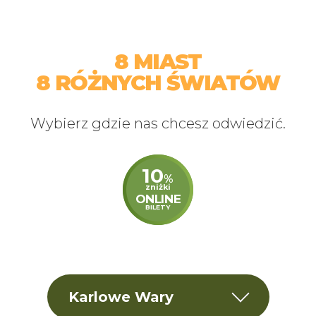
Odwiedź Wioskę
Hobbitów pełną
pięknych motylib
8 MIAST
8 RÓŻNYCH ŚWIATÓW
Wybierz gdzie nas chcesz odwiedzić.
10
%
zniżki
ONLINE
BILETY
Karlowe Wary