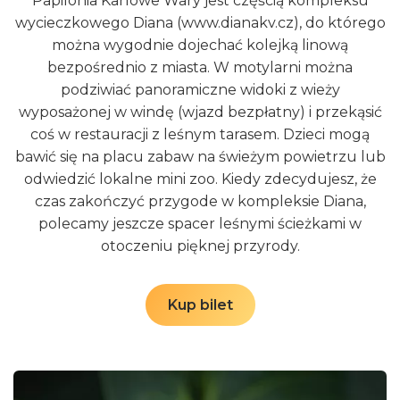
Papilonia Karlowe Wary jest częścią kompleksu
wspięcia się na galerię widokową bezpośrednio w
na przykład w drodze nad wodę. Motylarnia
wycieczkowego Diana (www.dianakv.cz), do którego
strefie lotów motyli. Piękno i elegancję lotu
znajduję się tuż przed plażą, więc będziesz ją mijać.
można wygodnie dojechać kolejką linową
egzotycznego motyla widziana z góry jest
Papilonia może również rozjaśnić pochmurny dzień,
bezpośrednio z miasta. W motylarni można
bezcenna. Powinieneś także patrzeć pod nogi,
który nie sprzyja aktywności na świeżym powietrzu.
podziwiać panoramiczne widoki z wieży
ponieważ mogą Ci przebiec drogę niesforne
Co więcej, Twoje dzieci mogą również bawić się w
wyposażonej w windę (wjazd bezpłatny) i przekąsić
przepiórki lub będziesz musiał przekroczyć
Hopsárium, które znajduje się tuż obok. Koniec z
coś w restauracji z leśnym tarasem. Dzieci mogą
rozważnego żółwia. Egzotyczne ptaki i ryby
nudą w Lipnie, nawet jeśli pogoda nie dopisze! ;-)
bawić się na placu zabaw na świeżym powietrzu lub
uzupełniają tutejszą faunę.
odwiedzić lokalne mini zoo. Kiedy zdecydujesz, że
czas zakończyć przygode w kompleksie Diana,
Kup bilet
Kup bilet
polecamy jeszcze spacer leśnymi ścieżkami w
otoczeniu pięknej przyrody.
Kup bilet