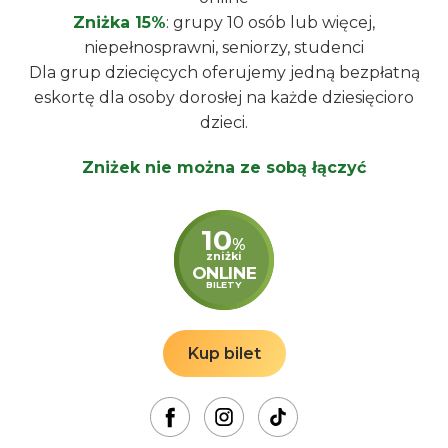
10
Brnopas:
20% zniżki na wszystkie bilety
Zniżka 15%
: grupy 10 osób lub więcej,
%
zniżki
niepełnosprawni, seniorzy, studenci
ONLINE
Rabaty i promocje nie łączą się
Dla grup dziecięcych oferujemy jedną bezpłatną
BILETY
eskortę dla osoby dorosłej na każde dziesięcioro
dzieci.
10
Kup bilet
%
zniżki
Zniżek nie można ze sobą łączyć
ONLINE
BILETY
10
%
Kup bilet
zniżki
ONLINE
BILETY
Adres
Kup bilet
Lipno nad Vltavou 86
budynek Aquaworld