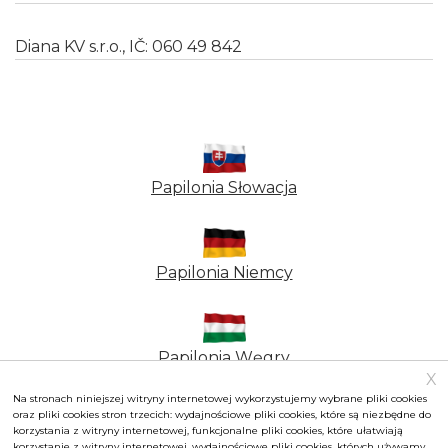
Diana KV s.r.o., IČ: 060 49 842
TYMCZASOWE
Papilonia Słowacja
ZAMKNIĘCIE PAPILONII
PRAGA
Papilonia Niemcy
Drodzy odwiedzający, mili przyjaciele motyli,
Z ciężkim sercem musimy Państwa poinformować,
Papilonia Węgry
X
że Papilonia Praga musiała natychmiastowo
Na stronach niniejszej witryny internetowej wykorzystujemy wybrane pliki cookies
zakończyć swoją działalność. Chcielibyśmy
oraz pliki cookies stron trzecich: wydajnościowe pliki cookies, które są niezbędne do
podkreślić, że krok ten nie następuje z naszej woli
Jesteś zainteresowany franczyzą?
korzystania z witryny internetowej, funkcjonalne pliki cookies, które ułatwiają
korzystanie z witryny internetowej, wydajnościowe pliki cookies, których używamy