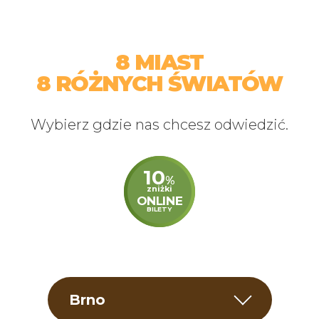
Odwiedź Wioskę
Hobbitów pełną
pięknych motylib
8 MIAST
8 RÓŻNYCH ŚWIATÓW
Wybierz gdzie nas chcesz odwiedzić.
10
%
zniżki
ONLINE
BILETY
Brno