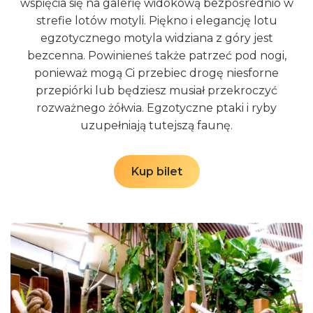
wspięcia się na galerię widokową bezpośrednio w
strefie lotów motyli. Piękno i elegancję lotu
egzotycznego motyla widziana z góry jest
bezcenna. Powinieneś także patrzeć pod nogi,
ponieważ mogą Ci przebiec drogę niesforne
przepiórki lub będziesz musiał przekroczyć
rozważnego żółwia. Egzotyczne ptaki i ryby
uzupełniają tutejszą faunę.
Kup bilet