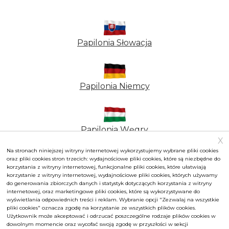
TYMCZASOWE
Papilonia Słowacja
ZAMKNIĘCIE PAPILONII
PRAGA
Papilonia Niemcy
Drodzy odwiedzający, mili przyjaciele motyli,
Z ciężkim sercem musimy Państwa poinformować,
Papilonia Węgry
X
że Papilonia Praga musiała natychmiastowo
Na stronach niniejszej witryny internetowej wykorzystujemy wybrane pliki cookies
zakończyć swoją działalność. Chcielibyśmy
oraz pliki cookies stron trzecich: wydajnościowe pliki cookies, które są niezbędne do
podkreślić, że krok ten nie następuje z naszej woli
Jesteś zainteresowany franczyzą?
korzystania z witryny internetowej, funkcjonalne pliki cookies, które ułatwiają
korzystanie z witryny internetowej, wydajnościowe pliki cookies, których używamy
ani nie został spowodowany naszym błędem.
Karlsztejn
do generowania zbiorczych danych i statystyk dotyczących korzystania z witryny
Często zadawane pytania
|
Polityka prywatności
|
Karlowe Wary
Ostrawa
Lipno
internetowej, oraz marketingowe pliki cookies, które są wykorzystywane do
Teplice
Regulamin
|
Ustawienia plików cookie
wyświetlania odpowiednich treści i reklam. Wybranie opcji "Zezwalaj na wszystkie
Wejdź do magicznej
Praga nie straci swoich motyli. Już teraz intensywnie
Odwiedź Wioskę
Poznaj tajemnicze
pliki cookies" oznacza zgodę na korzystanie ze wszystkich plików cookies.
Odkryj piękno motyli w
Odkryj zaginiony świat
pracujemy nad przygotowaniem nowej lokalizacji. Z
Użytkownik może akceptować i odrzucać poszczególne rodzaje plików cookies w
Franczyzodawca Papilonia s.r.o., NIP CZ03962181
bramy i zaczarowanego
dowolnym momencie oraz wycofać swoją zgodę w przyszłości w sekcji
niecierpliwością czekamy, aby powitać Państwa w