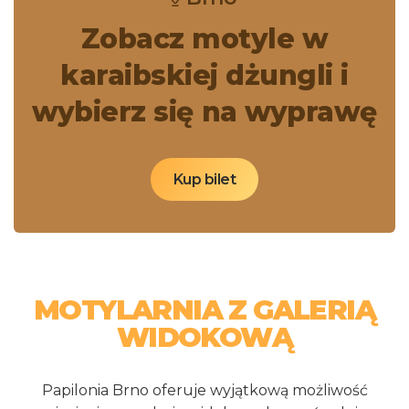
Zobacz motyle w
karaibskiej dżungli i
wybierz się na wyprawę
Kup bilet
MOTYLARNIA Z GALERIĄ
WIDOKOWĄ
Papilonia Brno oferuje wyjątkową możliwość