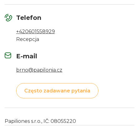
Telefon
+420601558929
Recepcja
E-mail
brno@papilonia.cz
Często zadawane pytania
Papiliones s.r.o., IČ: 08055220